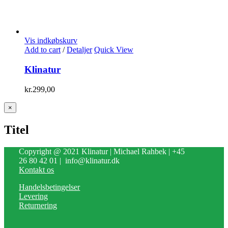
Vis indkøbskurv
Add to cart
/
Detaljer
Quick View
Klinatur
kr.
299,00
Close
×
product
quick
Titel
view
Copyright @ 2021 Klinatur | Michael Rahbek | +45
26 80 42 01 | info@klinatur.dk
Kontakt os
Handelsbetingelser
Levering
Returnering